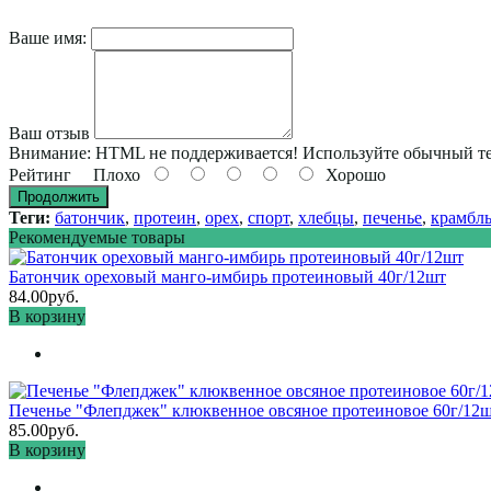
Ваше имя:
Ваш отзыв
Внимание:
HTML не поддерживается! Используйте обычный те
Рейтинг
Плохо
Хорошо
Продолжить
Теги:
батончик
,
протеин
,
орех
,
спорт
,
хлебцы
,
печенье
,
крамбл
Рекомендуемые товары
Батончик ореховый манго-имбирь протеиновый 40г/12шт
84.00руб.
В корзину
Печенье "Флепджек" клюквенное овсяное протеиновое 60г/12
85.00руб.
В корзину