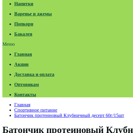
Напитки
Варенье и джемы
Попкорн
Бакалея
Меню
Главная
Акции
Доставка и оплата
Оптовикам
Контакты
Главная
Спортивное питание
Батончик протеиновый Клубничный десерт 60г/15шт
Батончик протеиновый Клубни