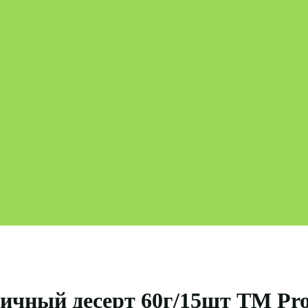
чный десерт 60г/15шт ТМ Prot