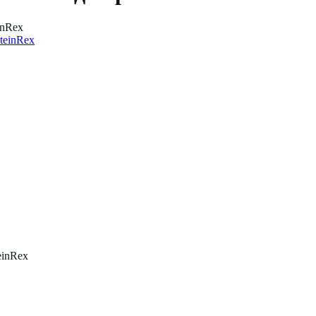
inRex
einRex