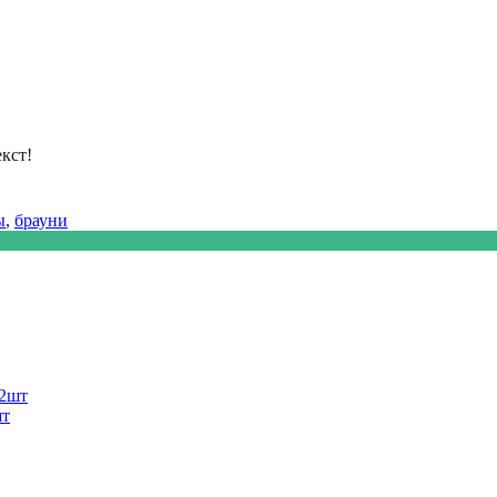
кст!
ы
,
брауни
шт