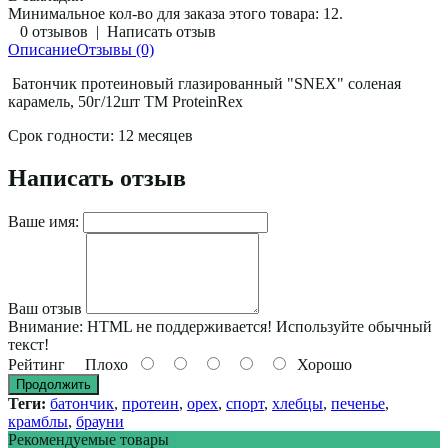
Минимальное кол-во для заказа этого товара: 12.
0 отзывов
|
Написать отзыв
Описание
Отзывы (0)
Батончик протеиновый глазированный "SNEX" соленая
карамель, 50г/12шт ТМ ProteinRex
Срок годности: 12 месяцев
Написать отзыв
Ваше имя:
Ваш отзыв
Внимание:
HTML не поддерживается! Используйте обычный
текст!
Рейтинг
Плохо
Хорошо
Продолжить
Теги:
батончик
,
протеин
,
орех
,
спорт
,
хлебцы
,
печенье
,
крамблы
,
брауни
Рекомендуемые товары