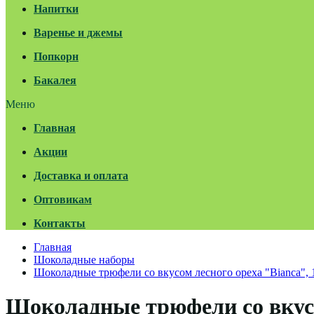
Напитки
Варенье и джемы
Попкорн
Бакалея
Меню
Главная
Акции
Доставка и оплата
Оптовикам
Контакты
Главная
Шоколадные наборы
Шоколадные трюфели со вкусом лесного ореха "Bianca", 
Шоколадные трюфели со вкусом