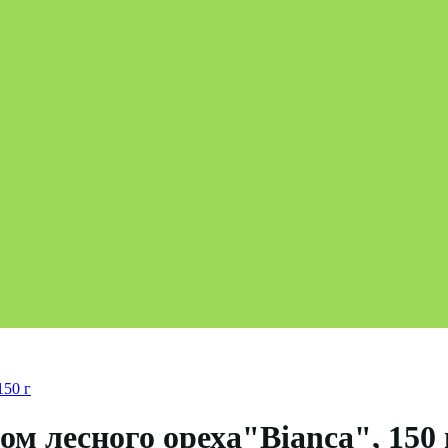
150 г
 лесного ореха"Bianca", 150 г