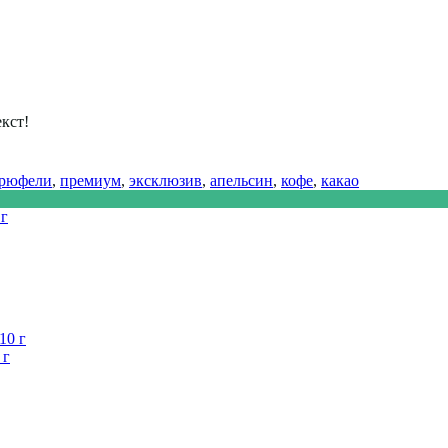
кст!
рюфели
,
премиум
,
эксклюзив
,
апельсин
,
кофе
,
какао
 г