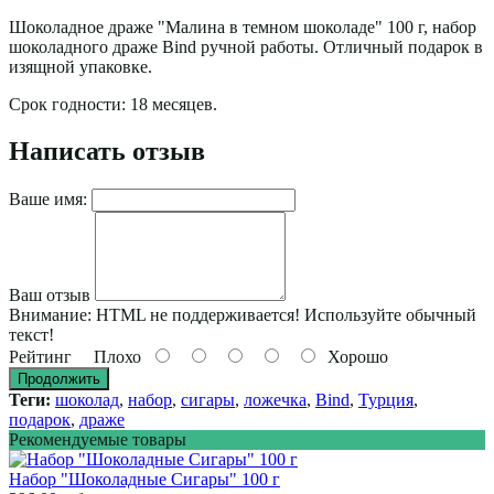
Шоколадное драже "Малина в темном шоколаде" 100 г, набор
шоколадного драже Bind ручной работы. Отличный подарок в
изящной упаковке.
Срок годности: 18 месяцев.
Написать отзыв
Ваше имя:
Ваш отзыв
Внимание:
HTML не поддерживается! Используйте обычный
текст!
Рейтинг
Плохо
Хорошо
Продолжить
Теги:
шоколад
,
набор
,
сигары
,
ложечка
,
Bind
,
Турция
,
подарок
,
драже
Рекомендуемые товары
Набор "Шоколадные Сигары" 100 г