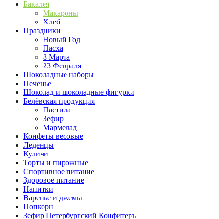
Бакалея
Макароны
Хлеб
Праздники
Новый Год
Пасха
8 Марта
23 Февраля
Шоколадные наборы
Печенье
Шоколад и шоколадные фигурки
Белёвская продукция
Пастила
Зефир
Мармелад
Конфеты весовые
Леденцы
Куличи
Торты и пирожные
Спортивное питание
Здоровое питание
Напитки
Варенье и джемы
Попкорн
Зефир Петербургский Конфитеръ