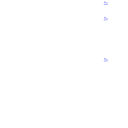
+
-
+
-
+
-