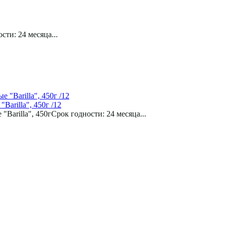
ти: 24 месяца...
rilla", 450г /12
illa", 450гСрок годности: 24 месяца...